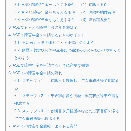
2.1.
ASDで障害年金をもらえる条件｜（1）初診日要件
2.2.
ASDで障害年金をもらえる条件｜（2）保険料納付要件
2.3.
ASDで障害年金をもらえる条件｜（3）障害程度要件
3.
ASDでもらえる障害年金の年金額は？
4.
ASDで障害年金を申請するときのポイント
4.1.
主治医に日常の困りごとを正確に伝えよう
4.2.
病歴・就労状況等申立書には生活の状況をわかりやすくま
とめよう
5.
ASDで障害年金を申請するときに必要な書類
6.
ASDでの障害年金申請の流れ
6.1.
ステップ（1）：初診日を確認し、年金事務所等で相談す
る
6.2.
ステップ（2）：年金請求書や病歴・就労状況等申立書を
作成する
6.3.
ステップ（3）：診断書や戸籍謄本などの必要書類を添え
て年金事務所等へ提出する
7.
ASDでの障害年金受給｜よくある質問