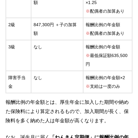
額
×1.25
※
配偶者の加算あり
2級
847,300円 ＋子の加算
報酬比例の年金額
額
※
配偶者の加算あり
3級
なし
報酬比例の年金額
※
最低保証額635,500
円
障害手当
なし
報酬比例の年金額×2
金
※
支給は一度のみ
報酬比例の年金額とは、厚生年金に加入した期間や納め
た保険料により算定されるもので、加入期間が長く、保
険料を多く納めた人は年金額が高くなります。
なお、誕生月に届く
「ねんきん定期便」に報酬比例の年